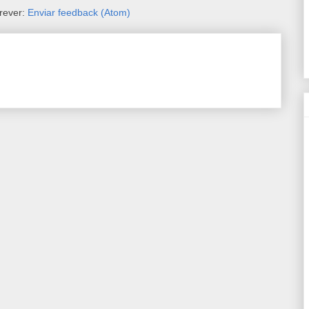
rever:
Enviar feedback (Atom)