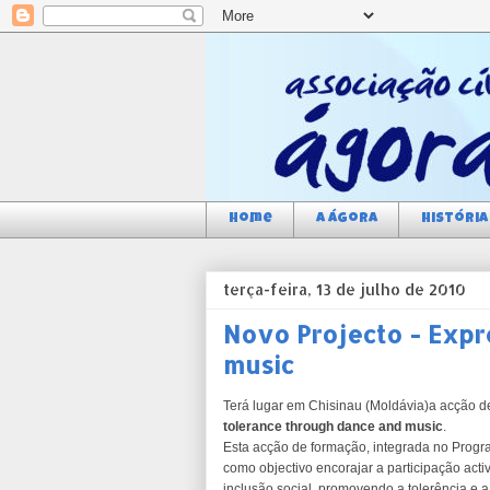
Home
a Ágora
História
terça-feira, 13 de julho de 2010
Novo Projecto - Expr
music
Terá lugar em Chisinau (Moldávia)a acção d
tolerance through dance and music
.
Esta acção de formação, integrada no Prog
como objectivo encorajar a participação act
inclusão social, promovendo a tolerência e a