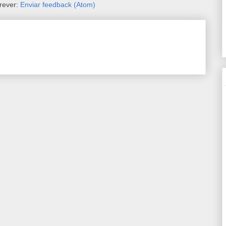
rever:
Enviar feedback (Atom)