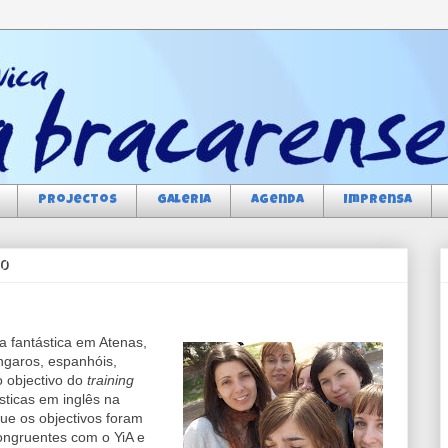
Projectos
Galeria
Agenda
Imprensa
10
 fantástica em Atenas,
ngaros, espanhóis,
o objectivo do
training
sticas em inglês na
que os objectivos foram
congruentes com o YiA e