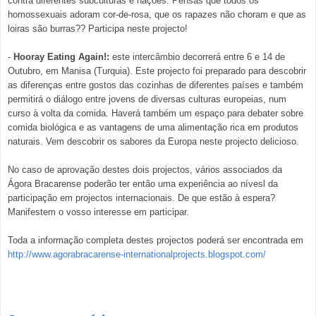
contra diferentes subculturas e nações. Pensas que todos os
homossexuais adoram cor-de-rosa, que os rapazes não choram e que as
loiras são burras?? Participa neste projecto!
-
Hooray Eating Again!:
este intercâmbio decorrerá entre 6 e 14 de
Outubro, em Manisa (Turquia). Este projecto foi preparado para descobrir
as diferenças entre gostos das cozinhas de diferentes países e também
permitirá o diálogo entre jovens de diversas culturas europeias, num
curso à volta da comida. Haverá também um espaço para debater sobre
comida biológica e as vantagens de uma alimentação rica em produtos
naturais. Vem descobrir os sabores da Europa neste projecto delicioso.
No caso de aprovação destes dois projectos, vários associados da
Ágora Bracarense poderão ter então uma experiência ao nívesl da
participação em projectos internacionais. De que estão à espera?
Manifestem o vosso interesse em participar.
Toda a informação completa destes projectos poderá ser encontrada em
http://www.agorabracarense-internationalprojects.blogspot.com/