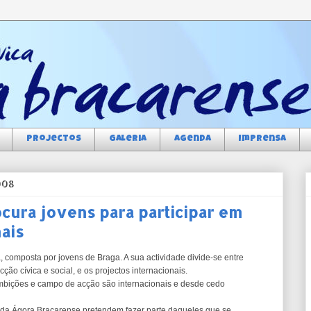
Projectos
Galeria
Agenda
Imprensa
008
cura jovens para participar em
ais
 composta por jovens de Braga. A sua actividade divide-se entre
acção cívica e social, e os projectos internacionais.
mbições e campo de acção são internacionais e desde cedo
 da Ágora Bracarense pretendem fazer parte daqueles que se