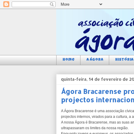
Home
a Ágora
História
quinta-feira, 14 de fevereiro de 2
Ágora Bracarense pro
projectos internacion
A Ágora Bracarense é uma associação cívica,
projectos internos, virados para a cultura, a 
A nossa Ágora é Bracarense, mas as suas a
ultrapassaram os limites da nossa região.
Enquanto jovens e europeus, os associados