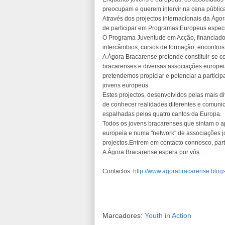
preocupam e querem intervir na cena públic
Através dos projectos internacionais da Ágo
de participar em Programas Europeus espec
O Programa Juventude em Acção, financiado 
intercâmbios, cursos de formação, encontros
A Ágora Bracarense pretende constituir-se c
bracarenses e diversas associações europeia
pretendemos propiciar e potenciar a partici
jovens europeus.
Estes projectos, desenvolvidos pelas mais 
de conhecer realidades diferentes e comunica
espalhadas pelos quatro cantos da Europa.
Todos os jovens bracarenses que sintam o ap
europeia e numa "network" de associações jo
projectos.Entrem em contacto connosco, part
A Ágora Bracarense espera por vós. . .
Contactos:
http://www.agorabracarense.blog
Marcadores:
Youth in Action