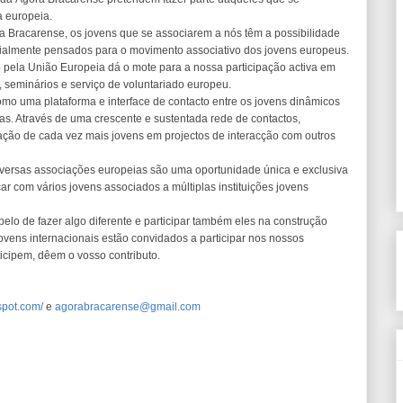
a europeia.
ra Bracarense, os jovens que se associarem a nós têm a possibilidade
ialmente pensados para o movimento associativo dos jovens europeus.
pela União Europeia dá o mote para a nossa participação activa em
, seminários e serviço de voluntariado europeu.
omo uma plataforma e interface de contacto entre os jovens dinâmicos
s. Através de uma crescente e sustentada rede de contactos,
pação de cada vez mais jovens em projectos de interacção com outros
diversas associações europeias são uma oportunidade única e exclusiva
r com vários jovens associados a múltiplas instituições jovens
elo de fazer algo diferente e participar também eles na construção
vens internacionais estão convidados a participar nos nossos
icipem, dêem o vosso contributo.
spot.com/
e
agorabracarense@gmail.com