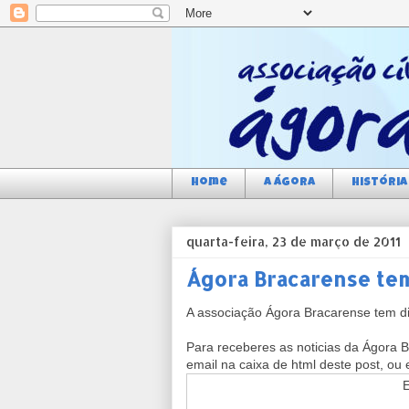
Home
a Ágora
História
quarta-feira, 23 de março de 2011
Ágora Bracarense te
A associação Ágora Bracarense tem dis
Para receberes as noticias da Ágora B
email na caixa de html deste post, ou e
E